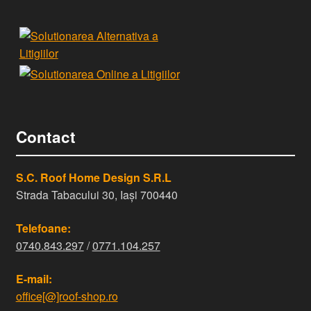
Contact
S.C. Roof Home Design S.R.L
Strada Tabacului 30, Iași 700440
Telefoane:
0740.843.297
/
0771.104.257
E-mail:
office[@]roof-shop.ro