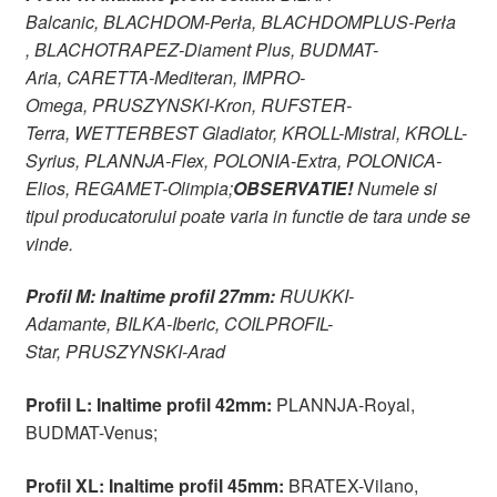
Balcanic,
BLACHDOM-Perła,
BLACHDOMPLUS-Perła
,
BLACHOTRAPEZ-Diament Plus,
BUDMAT-
Aria,
CARETTA-Mediteran,
IMPRO-
Omega,
PRUSZYNSKI-Kron,
RUFSTER-
Terra,
WETTERBEST Gladiator, KROLL-Mistral, KROLL-
Syrius, PLANNJA-Flex, POLONIA-Extra, POLONICA-
Elios, REGAMET-Olimpia;
OBSERVATIE!
Numele si
tipul producatorului poate varia in functie de tara unde se
vinde.
Profil M:
Inaltime profil 27mm:
RUUKKI-
Adamante,
BILKA-Iberic,
COILPROFIL-
Star,
PRUSZYNSKI-Arad
Profil L: Inaltime profil 42mm:
PLANNJA-Royal,
BUDMAT-Venus;
Profil XL: Inaltime profil 45mm:
BRATEX-Vilano,