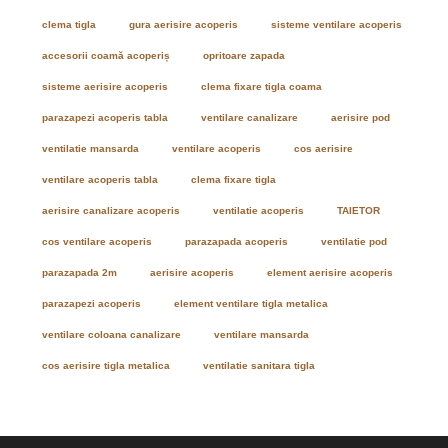
clema tigla
gura aerisire acoperis
sisteme ventilare acoperis
accesorii coamă acoperiș
opritoare zapada
sisteme aerisire acoperis
clema fixare tigla coama
parazapezi acoperis tabla
ventilare canalizare
aerisire pod
ventilatie mansarda
ventilare acoperis
cos aerisire
ventilare acoperis tabla
clema fixare tigla
aerisire canalizare acoperis
ventilatie acoperis
TAIETOR
cos ventilare acoperis
parazapada acoperis
ventilatie pod
parazapada 2m
aerisire acoperis
element aerisire acoperis
parazapezi acoperis
element ventilare tigla metalica
ventilare coloana canalizare
ventilare mansarda
cos aerisire tigla metalica
ventilatie sanitara tigla