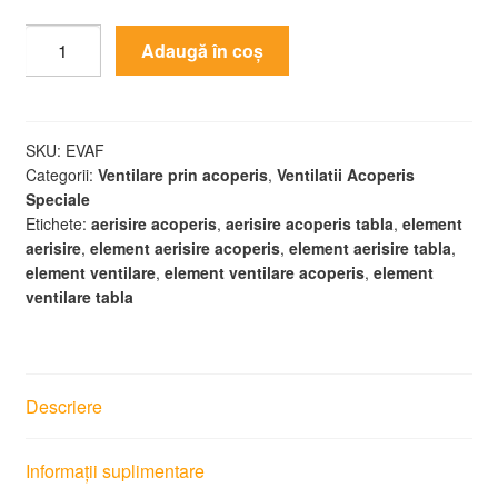
Cantitate
Adaugă în coș
Element
ventilare
acoperis
FIX
SKU:
EVAF
Categorii:
Ventilare prin acoperis
,
Ventilatii Acoperis
Speciale
Etichete:
aerisire acoperis
,
aerisire acoperis tabla
,
element
aerisire
,
element aerisire acoperis
,
element aerisire tabla
,
element ventilare
,
element ventilare acoperis
,
element
ventilare tabla
Descriere
Informații suplimentare