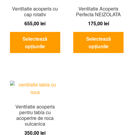
Ventilatie acoperis cu
Ventilatie Acoperis
cap rotativ
Perfecta NEIZOLATA
655,00
lei
175,00
lei
Acest
Aces
Selectează
Selectează
produs
prod
opțiunile
opțiunile
are
are
mai
mai
multe
mult
variații.
variaț
Opțiunile
Opțiu
pot
pot
fi
fi
alese
ales
Ventilatie acoperis
în
în
pentru tabla cu
acoperire de roca
pagina
pagi
vulcanica
produsului.
produ
350,00
lei