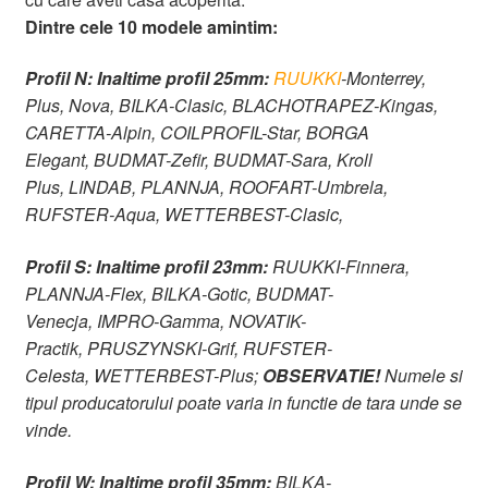
Dintre cele 10 modele amintim:
Profil N:
Inaltime profil 25mm:
RUUKKI
-Monterrey,
Plus, Nova,
BILKA-Clasic, BLACHOTRAPEZ-Kingas,
CARETTA-Alpin, COILPROFIL-Star, BORGA
Elegant, BUDMAT-Zefir, BUDMAT-Sara, Kroll
Plus, LINDAB, PLANNJA,
ROOFART-Umbrela,
RUFSTER-Aqua, WETTERBEST-Clasic,
Profil S:
Inaltime profil 23mm:
RUUKKI-Finnera,
PLANNJA-Flex,
BILKA-Gotic,
BUDMAT-
Venecja,
IMPRO-Gamma,
NOVATIK-
Practik,
PRUSZYNSKI-Grif,
RUFSTER-
Celesta,
WETTERBEST-Plus;
OBSERVATIE!
Numele si
tipul producatorului poate varia in functie de tara unde se
vinde.
Profil W:
Inaltime profil 35mm:
BILKA-