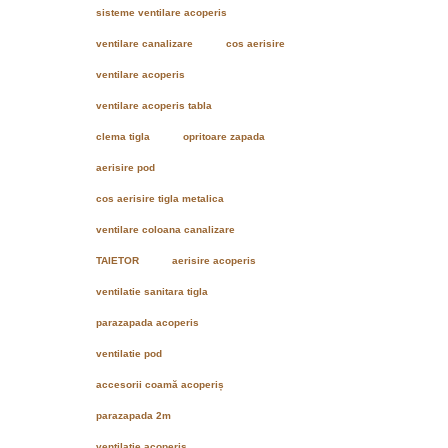
sisteme ventilare acoperis
ventilare canalizare
cos aerisire
ventilare acoperis
ventilare acoperis tabla
clema tigla
opritoare zapada
aerisire pod
cos aerisire tigla metalica
ventilare coloana canalizare
TAIETOR
aerisire acoperis
ventilatie sanitara tigla
parazapada acoperis
ventilatie pod
accesorii coamă acoperiș
parazapada 2m
ventilatie acoperis