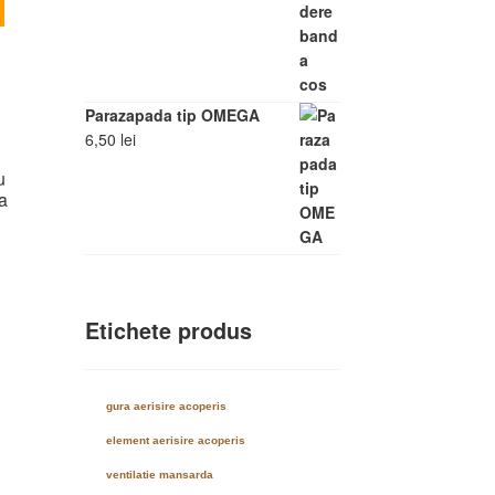
produs
are
mai
multe
Parazapada tip OMEGA
variații.
6,50
lei
Opțiunile
pot
u
fi
a
alese
în
pagina
produsului.
Etichete produs
gura aerisire acoperis
element aerisire acoperis
ventilatie mansarda