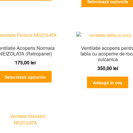
Selectează opțiunile
are
mai
multe
variații.
Opțiunile
pot
fi
entilatie Acoperis Normala
Ventilatie acoperis pentr
alese
NEIZOLATA (Retropanel)
tabla cu acoperire de roc
în
vulcanica
175,00
lei
pagina
350,00
lei
produsului.
Acest
Selectează opțiunile
produs
Adaugă în coș
are
mai
multe
variații.
Opțiunile
pot
fi
alese