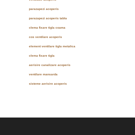
parazapezi acoperis
parazapezi acoperis tabla
clema fixare tigla coama
cos ventilare acoperis
element ventilare tigla metalica
clema fixare tigla
aerisire canalizare acoperis
ventilare mansarda
sisteme aerisire acoperis