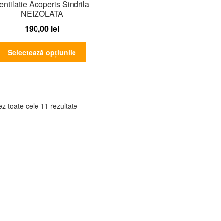
entilatie Acoperis Sindrila
în
NEIZOLATA
pagina
190,00
lei
produsului.
Acest
Selectează opțiunile
produs
are
mai
multe
variații.
ez toate cele 11 rezultate
Opțiunile
pot
fi
alese
în
pagina
produsului.