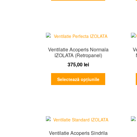
are
mai
multe
variații.
Opțiunile
pot
fi
Ventilatie Acoperis Normala
V
alese
IZOLATA (Retropanel)
în
375,00
lei
pagina
produsului.
Acest
Selectează opțiunile
produs
are
mai
multe
variații.
Opțiunile
pot
fi
Ventilatie Acoperis Sindrila
alese