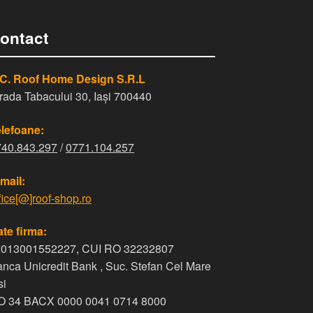
ontact
.C. Roof Home Design S.R.L
rada Tabacului 30, Iași 700440
lefoane:
740.843.297
/
0771.104.257
mail:
fice[@]roof-shop.ro
te firma:
2013001552227, CUI RO 32232807
nca Unicredit Bank , Suc. Stefan Cel Mare
si
O 34 BACX 0000 0041 0714 8000