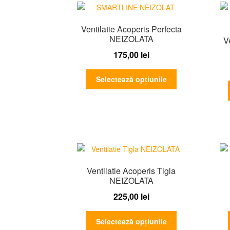
Ventilatie Acoperis Perfecta
NEIZOLATA
V
175,00
lei
Acest
Selectează opțiunile
produs
are
mai
multe
variații.
Opțiunile
pot
fi
Ventilatie Acoperis Tigla
alese
NEIZOLATA
în
225,00
lei
pagina
produsului.
Acest
Selectează opțiunile
produs