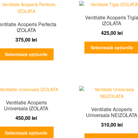
Ventilatie Acoperis Tigl
IZOLATA
entilatie Acoperis Perfecta
IZOLATA
425,00
lei
375,00
lei
Selectează opțiunile
Acest
Selectează opțiunile
produs
are
mai
multe
variații.
Opțiunile
pot
Ventilatie Acoperis
fi
Universala IZOLATA
Ventilatie Acoperis
alese
Universala NEIZOLATA
450,00
lei
în
310,00
lei
pagina
Acest
Selectează opțiunile
produsului.
produs