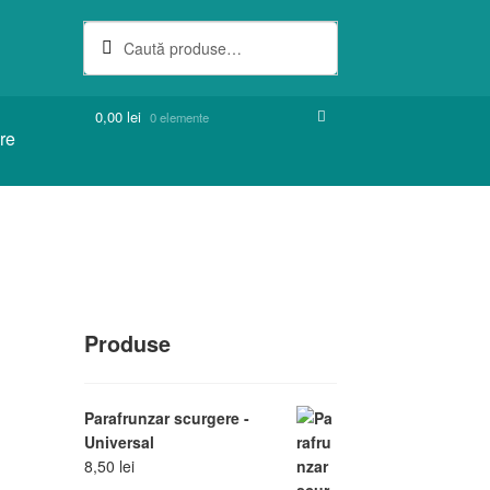
Caută
Caută
după:
0,00
lei
0 elemente
are
Produse
Parafrunzar scurgere -
Universal
8,50
lei