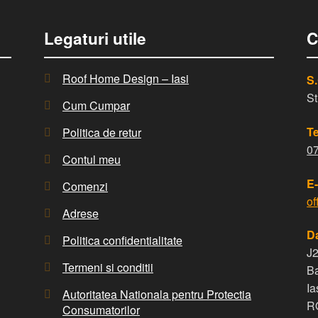
Legaturi utile
C
Roof Home Design – Iasi
S
St
Cum Cumpar
Te
Politica de retur
0
Contul meu
E-
Comenzi
of
Adrese
Da
Politica confidentialitate
J
Termeni si conditii
Ba
Ia
Autoritatea Nationala pentru Protectia
R
Consumatorilor