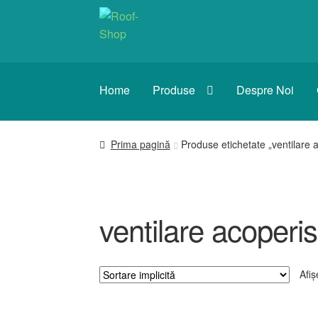
Sari
Sari
la
la
navigare
conținut
Home
Produse
Despre Noi
Prima pagină
Produse etichetate „ventilare a
ventilare acoperis
Afiș