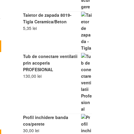
Taietor de zapada 8019-
a
Tigla Ceramica/Beton
5,35
lei
Acest
produs
Tub de conectare ventilatii
are
prin acoperis
mai
PROFESIONAL
multe
130,00
lei
variații.
Opțiunile
pot
fi
alese
în
pagina
Profil inchidere banda
produsului.
cos/perete
30,00
lei
Acest