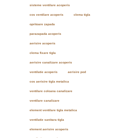
sisteme ventilare acoperis
cos ventilare acoperis
clema tigla
opritoare zapada
parazapada acoperis
aerisire acoperis
clema fixare tigla
aerisire canalizare acoperis
ventilatie acoperis
aerisire pod
cos aerisire tigla metalica
ventilare coloana canalizare
ventilare canalizare
element ventilare tigla metalica
ventilatie sanitara tigla
element aerisire acoperis