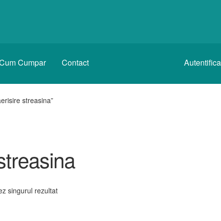
Cum Cumpar
Contact
Autentific
erisire streasina”
streasina
ez singurul rezultat