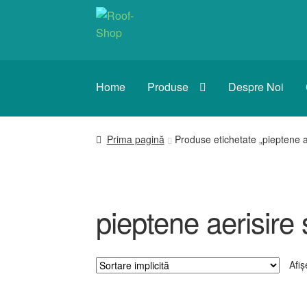
Sari
Sari
la
la
navigare
conținut
Home
Produse
Despre Noi
Prima pagină
Produse etichetate „pieptene a
pieptene aerisire 
Afiș