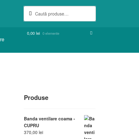
Caută
Caută
după:
0,00
lei
0 elemente
are
Produse
Banda ventilare coama -
CUPRU
370,00
lei