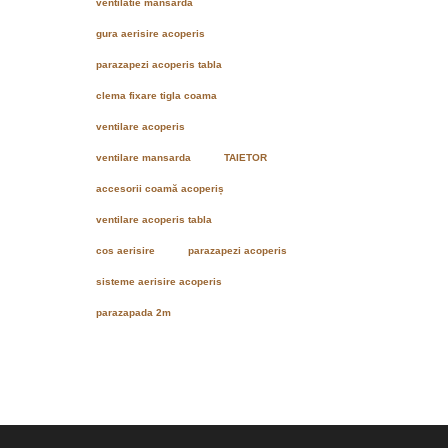
ventilatie mansarda
gura aerisire acoperis
parazapezi acoperis tabla
clema fixare tigla coama
ventilare acoperis
ventilare mansarda
TAIETOR
accesorii coamă acoperiș
ventilare acoperis tabla
cos aerisire
parazapezi acoperis
sisteme aerisire acoperis
parazapada 2m