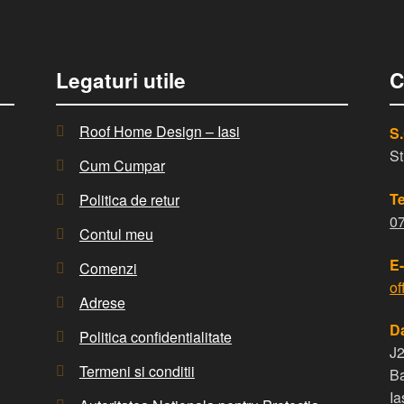
Legaturi utile
C
Roof Home Design – Iasi
S
St
Cum Cumpar
Te
Politica de retur
0
Contul meu
E-
Comenzi
of
Adrese
Da
Politica confidentialitate
J
Termeni si conditii
Ba
Ia