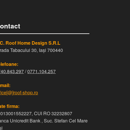
ontact
.C. Roof Home Design S.R.L
rada Tabacului 30, Iași 700440
lefoane:
740.843.297
/
0771.104.257
mail:
fice[@]roof-shop.ro
te firma:
2013001552227, CUI RO 32232807
nca Unicredit Bank , Suc. Stefan Cel Mare
si